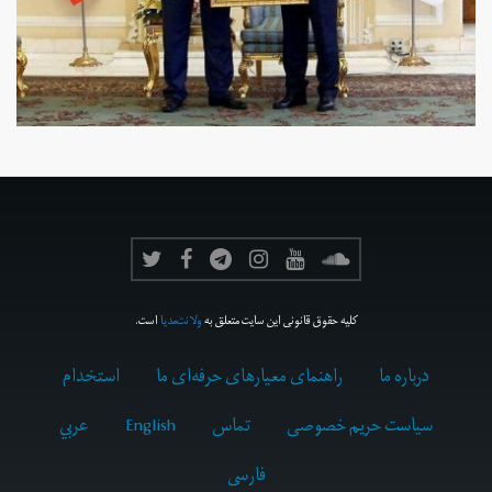
کلیه حقوق قانونی این سایت متعلق به
ولانت‌مدیا
است.
درباره ما
راهنمای معیارهای حرفه‌ای ما
استخدام
سیاست حریم خصوصی
تماس
English
عربي
فارسى