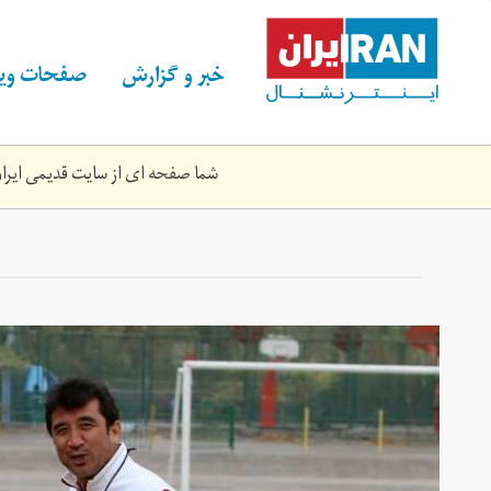
Skip
to
main
خبر و گزارش
صفحات ویژ
content
شما صفحه ای از سایت قدیمی ایران 