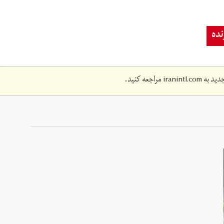
ده
دید به
iranintl.com
مراجعه کنید.