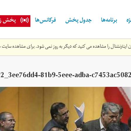
ه
برنامه‌ها
جدول پخش
فرکانس‌ها
پخش زن
اینترنشنال را مشاهده می کنید که دیگر به روز نمی شود. برای مشاهده سایت ج
2_3ee76dd4-81b9-5eee-adba-c7453ac5082