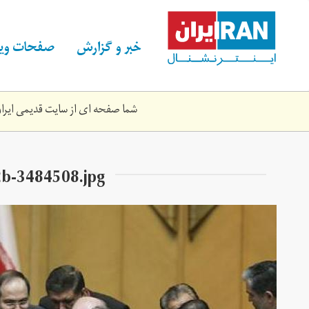
Skip
to
main
خبر و گزارش
صفحات ویژ
content
شما صفحه ای از سایت قدیمی ایران 
b-3484508.jpg