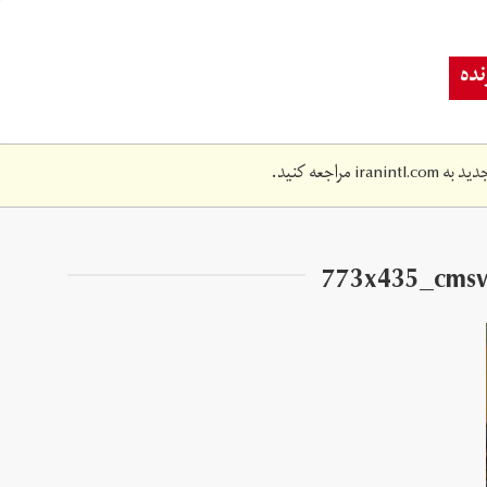
ده
دید به
iranintl.com
مراجعه کنید.
773x435_cmsv