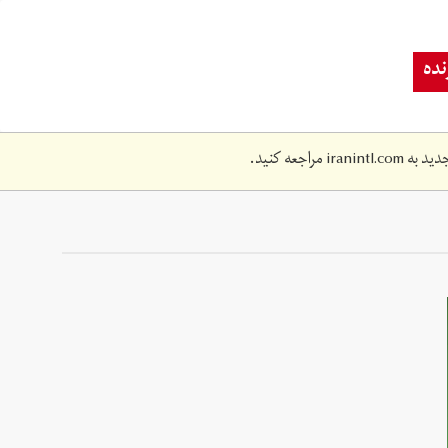
ده
دید به
iranintl.com
مراجعه کنید.