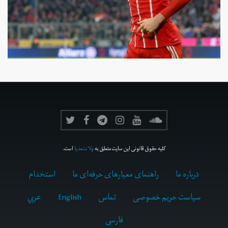
کلیه حقوق قانونی این سایت متعلق به
ولانت‌مدیا
است.
درباره ما
راهنمای معیارهای حرفه‌ای ما
استخدام
سیاست حریم خصوصی
تماس
English
عربي
فارسى