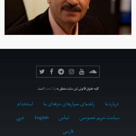
کلیه حقوق قانونی این سایت متعلق به
ولانت‌مدیا
است.
درباره ما
راهنمای معیارهای حرفه‌ای ما
استخدام
سیاست حریم خصوصی
تماس
English
عربي
فارسى