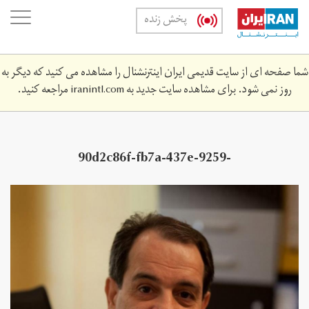
Skip
oggle
پخش زنده
to
ation
main
content
شما صفحه ای از سایت قدیمی ایران اینترنشنال را مشاهده می کنید که دیگر به
روز نمی شود. برای مشاهده سایت جدید به
iranintl.com
مراجعه کنید.
90d2c86f-fb7a-437e-9259-
807696fb8c0e_w1200_r1_s.jpg