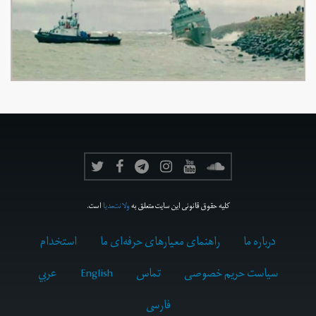
کلیه حقوق قانونی این سایت متعلق به
ولانت‌مدیا
است.
درباره ما
راهنمای معیارهای حرفه‌ای ما
استخدام
سیاست حریم خصوصی
تماس
English
عربي
فارسى