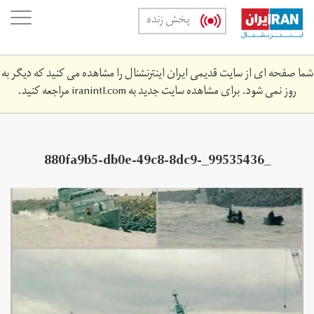
Skip
oggle
پخش زنده
to
ation
main
content
شما صفحه ای از سایت قدیمی ایران اینترنشنال را مشاهده می کنید که دیگر به
روز نمی شود. برای مشاهده سایت جدید به
iranintl.com
مراجعه کنید.
_99535436_880fa9b5-db0e-49c8-8dc9-
6c20210604fa.jpg