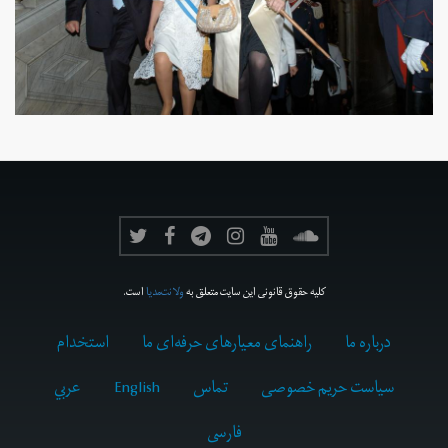
کلیه حقوق قانونی این سایت متعلق به
ولانت‌مدیا
است.
درباره ما
راهنمای معیارهای حرفه‌ای ما
استخدام
سیاست حریم خصوصی
تماس
English
عربي
فارسى