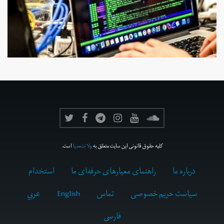
کلیه حقوق قانونی این سایت متعلق به
ولانت‌مدیا
است.
درباره ما
راهنمای معیارهای حرفه‌ای ما
استخدام
سیاست حریم خصوصی
تماس
English
عربي
فارسى