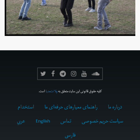
کلیه حقوق قانونی این سایت متعلق به
ولانت‌مدیا
است.
درباره ما
راهنمای معیارهای حرفه‌ای ما
استخدام
سیاست حریم خصوصی
تماس
English
عربي
فارسى