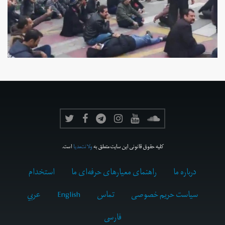
کلیه حقوق قانونی این سایت متعلق به
ولانت‌مدیا
است.
درباره ما
راهنمای معیارهای حرفه‌ای ما
استخدام
سیاست حریم خصوصی
تماس
English
عربي
فارسى