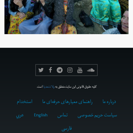
کلیه حقوق قانونی این سایت متعلق به
ولانت‌مدیا
است.
درباره ما
راهنمای معیارهای حرفه‌ای ما
استخدام
سیاست حریم خصوصی
تماس
English
عربي
فارسى