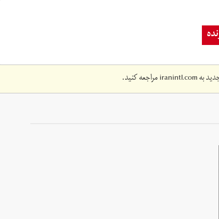
ده
دید به
iranintl.com
مراجعه کنید.