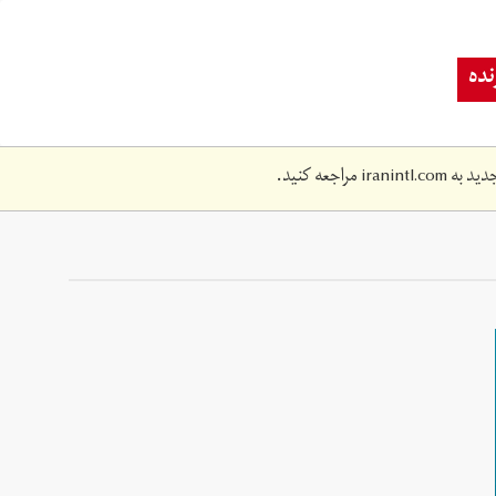
ده
دید به
iranintl.com
مراجعه کنید.