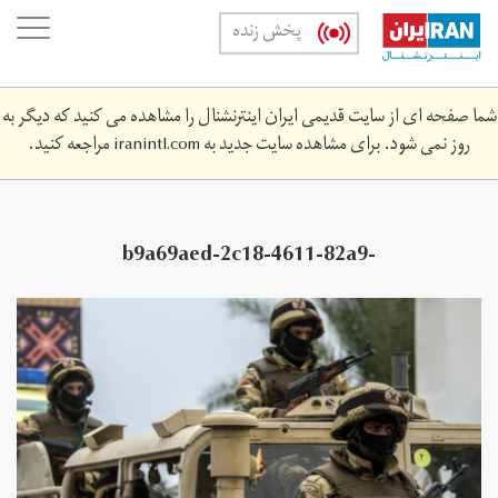
Skip
oggle
پخش زنده
to
ation
main
content
شما صفحه ای از سایت قدیمی ایران اینترنشنال را مشاهده می کنید که دیگر به
روز نمی شود. برای مشاهده سایت جدید به
iranintl.com
مراجعه کنید.
b9a69aed-2c18-4611-82a9-
32d84241f607_cx0_cy8_cw0_w1200_r1_s.jpg