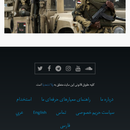
کلیه حقوق قانونی این سایت متعلق به
ولانت‌مدیا
است.
درباره ما
راهنمای معیارهای حرفه‌ای ما
استخدام
سیاست حریم خصوصی
تماس
English
عربي
فارسى