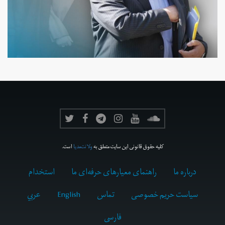
کلیه حقوق قانونی این سایت متعلق به
ولانت‌مدیا
است.
درباره ما
راهنمای معیارهای حرفه‌ای ما
استخدام
سیاست حریم خصوصی
تماس
English
عربي
فارسى