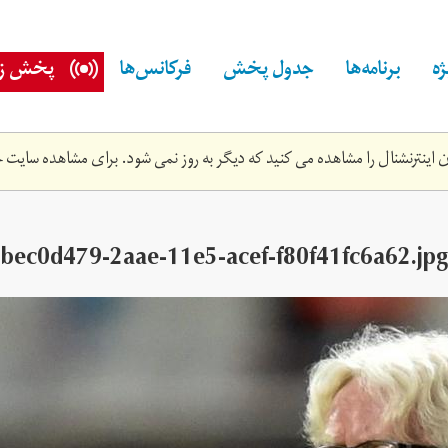
ه
برنامه‌ها
جدول پخش
فرکانس‌ها
پخش زن
اینترنشنال را مشاهده می کنید که دیگر به روز نمی شود. برای مشاهده سایت ج
bec0d479-2aae-11e5-acef-f80f41fc6a62.jpg