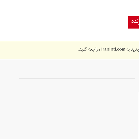
ده
دید به
iranintl.com
مراجعه کنید.