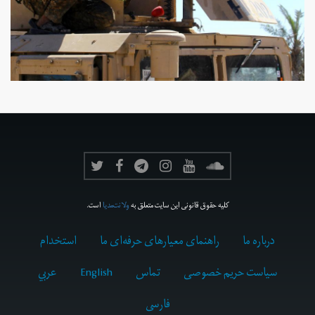
کلیه حقوق قانونی این سایت متعلق به
ولانت‌مدیا
است.
درباره ما
راهنمای معیارهای حرفه‌ای ما
استخدام
سیاست حریم خصوصی
تماس
English
عربي
فارسى