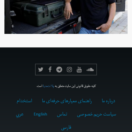
کلیه حقوق قانونی این سایت متعلق به
ولانت‌مدیا
است.
درباره ما
راهنمای معیارهای حرفه‌ای ما
استخدام
سیاست حریم خصوصی
تماس
English
عربي
فارسى