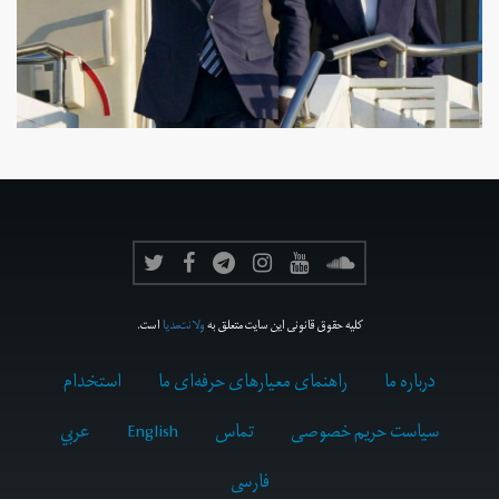
کلیه حقوق قانونی این سایت متعلق به
ولانت‌مدیا
است.
درباره ما
راهنمای معیارهای حرفه‌ای ما
استخدام
سیاست حریم خصوصی
تماس
English
عربي
فارسى