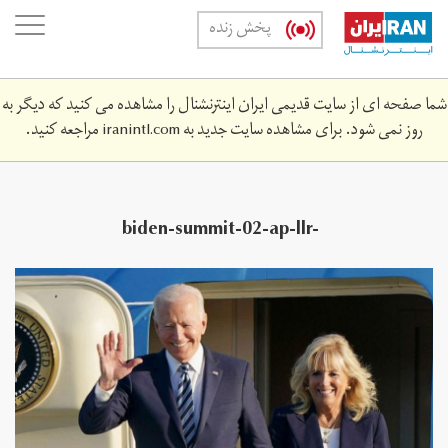
Skip
oggle
پخش زنده
to
ation
main
content
شما صفحه ای از سایت قدیمی ایران اینترنشنال را مشاهده می کنید که دیگر به
روز نمی شود. برای مشاهده سایت جدید به
iranintl.com
مراجعه کنید.
biden-summit-02-ap-llr-
210609_1623270675297_hpmain_16x9_992.jpeg