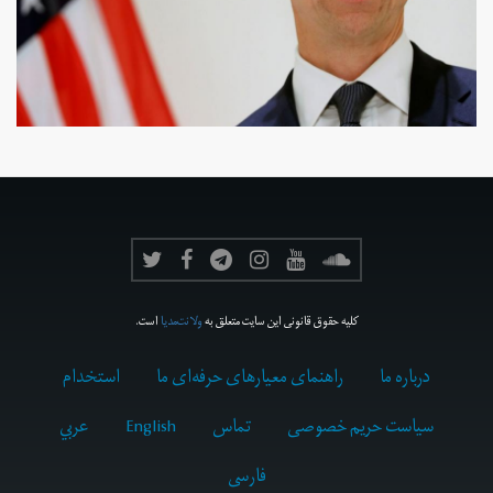
کلیه حقوق قانونی این سایت متعلق به
ولانت‌مدیا
است.
درباره ما
راهنمای معیارهای حرفه‌ای ما
استخدام
سیاست حریم خصوصی
تماس
English
عربي
فارسى