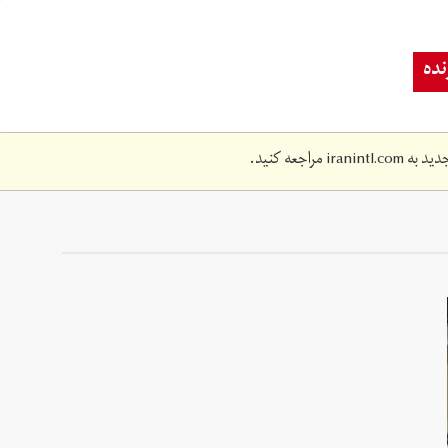
ده
دید به
iranintl.com
مراجعه کنید.