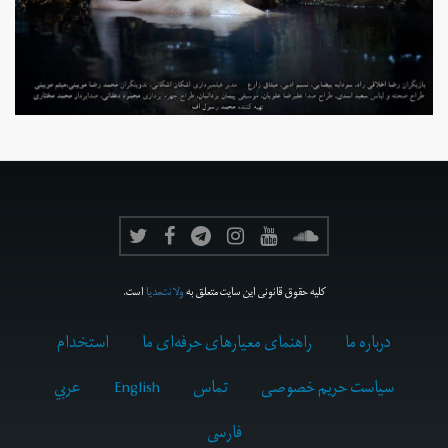
کلیه حقوق قانونی این سایت متعلق به
ولانت‌مدیا
است.
درباره ما
راهنمای معیارهای حرفه‌ای ما
استخدام
سیاست حریم خصوصی
تماس
English
عربي
فارسى