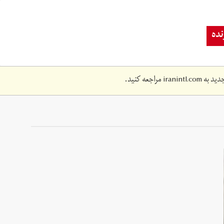
ده
دید به
iranintl.com
مراجعه کنید.