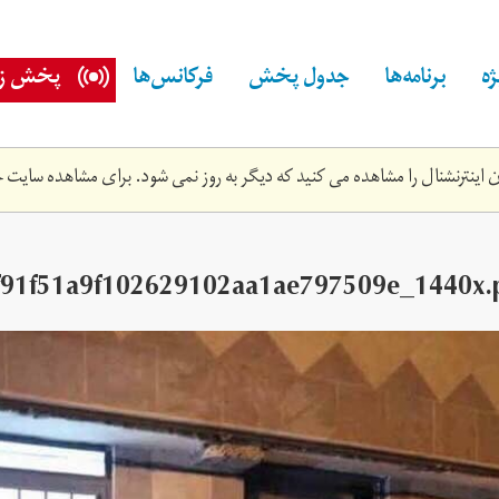
ه
برنامه‌ها
جدول پخش
فرکانس‌ها
پخش زن
اینترنشنال را مشاهده می کنید که دیگر به روز نمی شود. برای مشاهده سایت ج
f91f51a9f102629102aa1ae797509e_1440x.