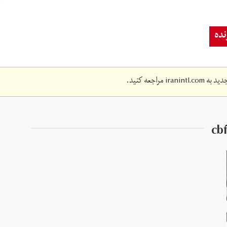
ده
دید به
iranintl.com
مراجعه کنید.
cb