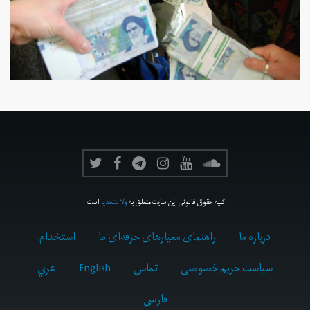
کلیه حقوق قانونی این سایت متعلق به
ولانت‌مدیا
است.
درباره ما
راهنمای معیارهای حرفه‌ای ما
استخدام
سیاست حریم خصوصی
تماس
English
عربي
فارسى