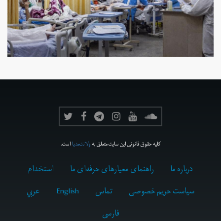
کلیه حقوق قانونی این سایت متعلق به
ولانت‌مدیا
است.
درباره ما
راهنمای معیارهای حرفه‌ای ما
استخدام
سیاست حریم خصوصی
تماس
English
عربي
فارسى