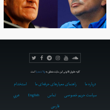
کلیه حقوق قانونی این سایت متعلق به
ولانت‌مدیا
است.
درباره ما
راهنمای معیارهای حرفه‌ای ما
استخدام
سیاست حریم خصوصی
تماس
English
عربي
فارسى