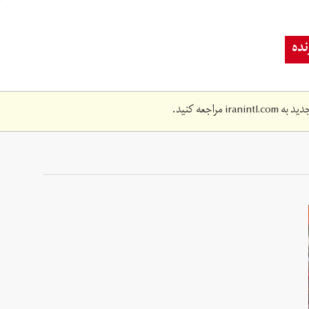
ده
دید به
iranintl.com
مراجعه کنید.