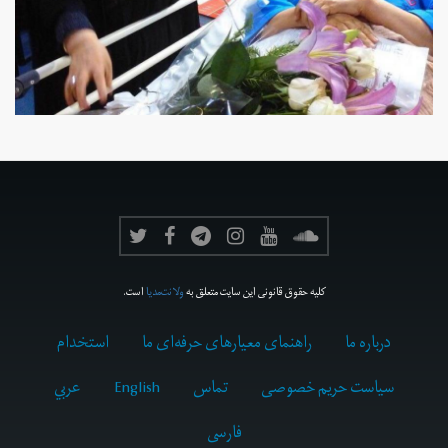
کلیه حقوق قانونی این سایت متعلق به
ولانت‌مدیا
است.
درباره ما
راهنمای معیارهای حرفه‌ای ما
استخدام
سیاست حریم خصوصی
تماس
English
عربي
فارسى