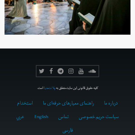
کلیه حقوق قانونی این سایت متعلق به
ولانت‌مدیا
است.
درباره ما
راهنمای معیارهای حرفه‌ای ما
استخدام
سیاست حریم خصوصی
تماس
English
عربي
فارسى