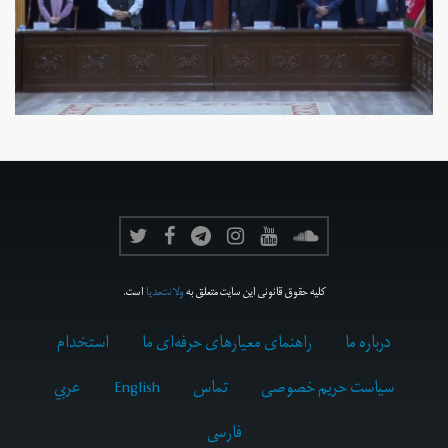
کلیه حقوق قانونی این سایت متعلق به
ولانت‌مدیا
است.
درباره ما
راهنمای معیارهای حرفه‌ای ما
استخدام
سیاست حریم خصوصی
تماس
English
عربي
فارسى