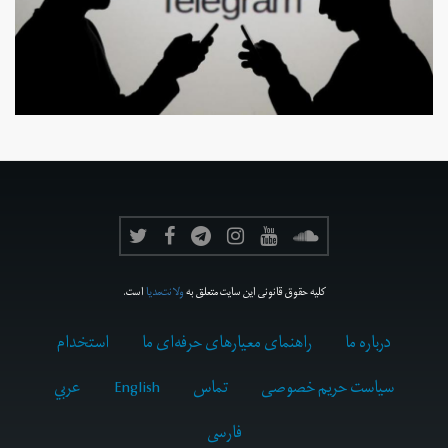
کلیه حقوق قانونی این سایت متعلق به
ولانت‌مدیا
است.
درباره ما
راهنمای معیارهای حرفه‌ای ما
استخدام
سیاست حریم خصوصی
تماس
English
عربي
فارسى