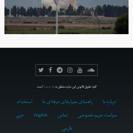
کلیه حقوق قانونی این سایت متعلق به
ولانت‌مدیا
است.
درباره ما
راهنمای معیارهای حرفه‌ای ما
استخدام
سیاست حریم خصوصی
تماس
English
عربي
فارسى