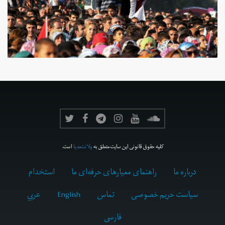
کلیه حقوق قانونی این سایت متعلق به
ولانت‌مدیا
است.
درباره ما
راهنمای معیارهای حرفه‌ای ما
استخدام
سیاست حریم خصوصی
تماس
English
عربي
فارسى