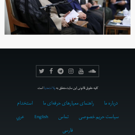
کلیه حقوق قانونی این سایت متعلق به
ولانت‌مدیا
است.
درباره ما
راهنمای معیارهای حرفه‌ای ما
استخدام
سیاست حریم خصوصی
تماس
English
عربي
فارسى