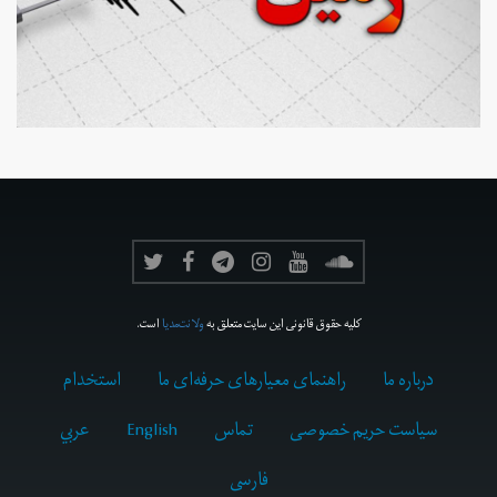
کلیه حقوق قانونی این سایت متعلق به
ولانت‌مدیا
است.
درباره ما
راهنمای معیارهای حرفه‌ای ما
استخدام
سیاست حریم خصوصی
تماس
English
عربي
فارسى