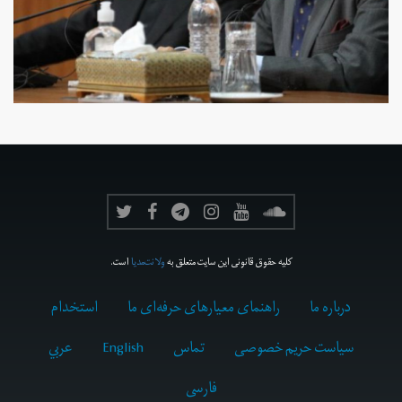
کلیه حقوق قانونی این سایت متعلق به
ولانت‌مدیا
است.
درباره ما
راهنمای معیارهای حرفه‌ای ما
استخدام
سیاست حریم خصوصی
تماس
English
عربي
فارسى