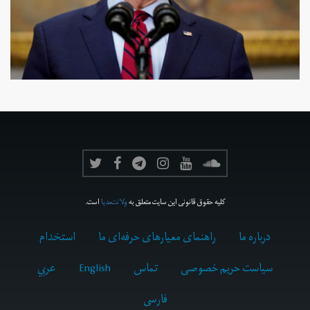
کلیه حقوق قانونی این سایت متعلق به
ولانت‌مدیا
است.
درباره ما
راهنمای معیارهای حرفه‌ای ما
استخدام
سیاست حریم خصوصی
تماس
English
عربي
فارسى