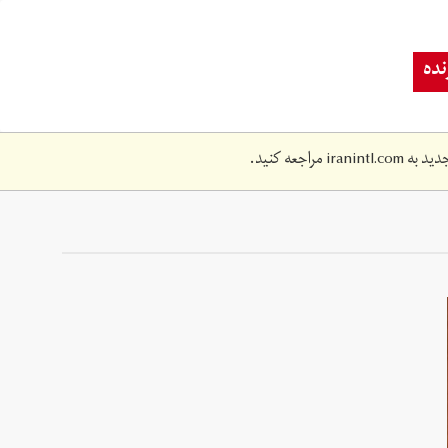
ده
دید به
iranintl.com
مراجعه کنید.