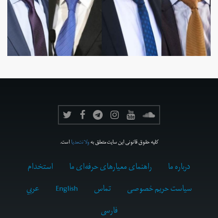
کلیه حقوق قانونی این سایت متعلق به
ولانت‌مدیا
است.
درباره ما
راهنمای معیارهای حرفه‌ای ما
استخدام
سیاست حریم خصوصی
تماس
English
عربي
فارسى