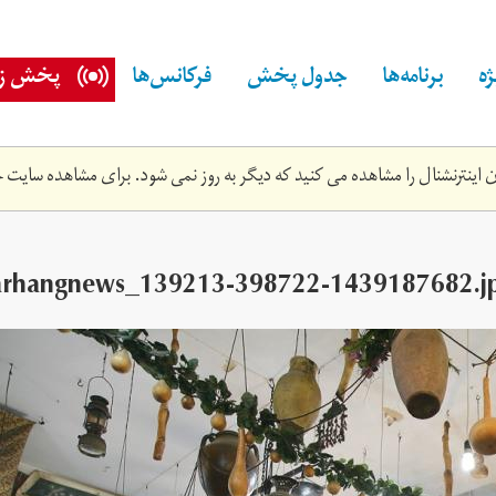
ه
برنامه‌ها
جدول پخش
فرکانس‌ها
پخش زن
اینترنشنال را مشاهده می کنید که دیگر به روز نمی شود. برای مشاهده سایت ج
arhangnews_139213-398722-1439187682.j