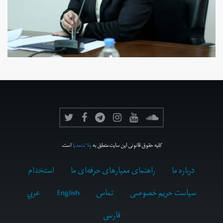
کلیه حقوق قانونی این سایت متعلق به
ولانت‌مدیا
است.
درباره ما
راهنمای معیارهای حرفه‌ای ما
استخدام
سیاست حریم خصوصی
تماس
English
عربي
فارسى