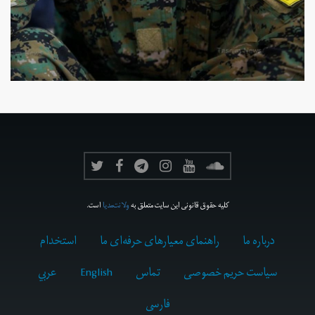
کلیه حقوق قانونی این سایت متعلق به
ولانت‌مدیا
است.
درباره ما
راهنمای معیارهای حرفه‌ای ما
استخدام
سیاست حریم خصوصی
تماس
English
عربي
فارسى