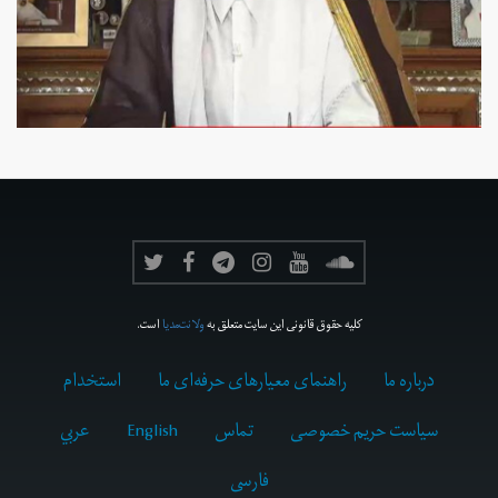
کلیه حقوق قانونی این سایت متعلق به
ولانت‌مدیا
است.
درباره ما
راهنمای معیارهای حرفه‌ای ما
استخدام
سیاست حریم خصوصی
تماس
English
عربي
فارسى