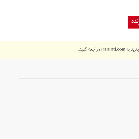
ده
دید به
iranintl.com
مراجعه کنید.