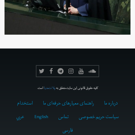
کلیه حقوق قانونی این سایت متعلق به
ولانت‌مدیا
است.
درباره ما
راهنمای معیارهای حرفه‌ای ما
استخدام
سیاست حریم خصوصی
تماس
English
عربي
فارسى