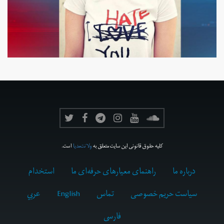
کلیه حقوق قانونی این سایت متعلق به
ولانت‌مدیا
است.
درباره ما
راهنمای معیارهای حرفه‌ای ما
استخدام
سیاست حریم خصوصی
تماس
English
عربي
فارسى