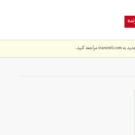
ده
دید به
iranintl.com
مراجعه کنید.