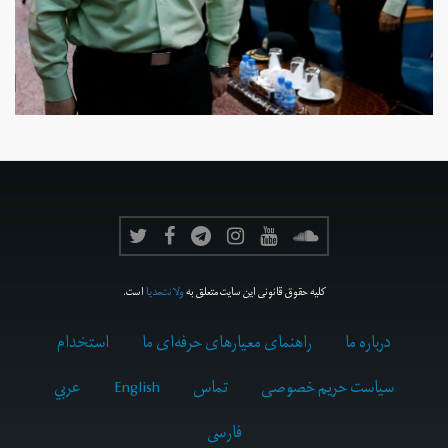
کلیه حقوق قانونی این سایت متعلق به
ولانت‌مدیا
است.
درباره ما
راهنمای معیارهای حرفه‌ای ما
استخدام
سیاست حریم خصوصی
تماس
English
عربي
فارسى